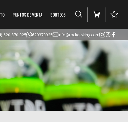
TO
PUNTOS DE VENTA
SORTEOS
4) 620 370 925
620370925
info@rocketsking.com