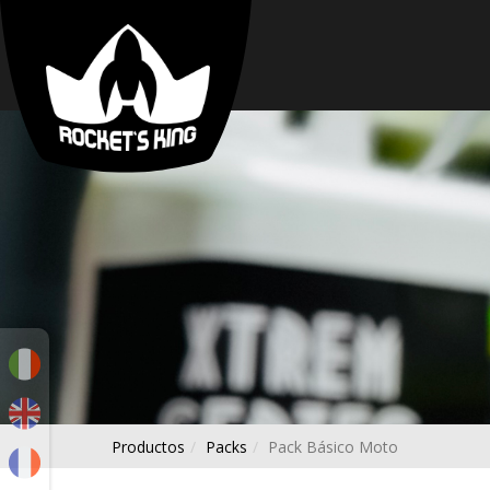
FAVORITOS
PORTADA
TIENDA
SOBRE
NOSOTROS
CONTACTO
PUNTOS
DE
VENTA
SORTEOS
LLAMAR
Productos
Packs
Pack Básico Moto
AHORA