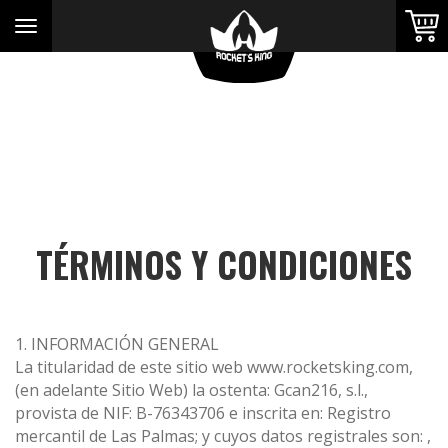
Toggle
navigation
FAVORITOS
PORTADA
TÉRMINOS Y CONDICIONES
TIENDA
1. INFORMACIÓN GENERAL
La titularidad de este sitio web www.rocketsking.com,
SOBRE NOSOTROS
(en adelante Sitio Web) la ostenta: Gcan216, s.l.,
provista de NIF: B-76343706 e inscrita en: Registro
mercantil de Las Palmas; y cuyos datos registrales son: ,
CONTACTO