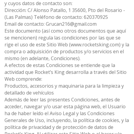
y cuyos datos de contacto son:
Dirección: C/ Alonso Patallo, 1 35600, Pto del Rosario -
PUNTOS DE VENTA
(Las Palmas) Teléfono de contacto: 620370925
Email de contacto: Grucan216@gmail.com
Este documento (así como otros documentos que aquí
SORTEOS
se mencionen) regula las condiciones por las que se
rige el uso de este Sitio Web (www.rocketsking.com) y la
compra o adquisición de productos y/o servicios en el
LLAMAR AHORA
mismo (en adelante, Condiciones).
A efectos de estas Condiciones se entiende que la
actividad que Rocket’s King desarrolla a través del Sitio
Web comprende:
Productos, accesorios y maquinaria para la limpieza y
detallado de vehículos
Además de leer las presentes Condiciones, antes de
acceder, navegar y/o usar esta página web, el Usuario
ha de haber leído el Aviso Legal y las Condiciones
Generales de Uso, incluyendo, la política de cookies, y la
política de privacidad y de protección de datos de