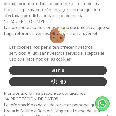
dictada por autoridad competente, el resto de las
cláusulas permanecerán en vigor, sin que queden
afectadas por dicha declaración de nulidad.
13. ACUERDO COMPLETO
Las presentes Condiciones y todo documento al que se
haga referencia expresa en estas constituyen el
acuerdo íntegro existente entre el Usuario y Rocket’s
King en relación con el objeto de compraventa y
Las cookies nos permiten ofrecer nuestros
sustituyen a cualquier otro pacto, acuerdo o promesa
servicios. Al utilizar nuestros servicios, aceptas el
anterior convenida verbalmente o por escrito por las
uso que hacemos de las cookies.
mismas partes.
El Usuario y Rocket’s King reconocen haber consentido
ACEPTO
la celebración de un contrato sin haber confiado en
ninguna declaración o promesa hecha por la otra
MÁS INFO
parte, salvo aquello que figura expresamente
mencionado en las presentes Condiciones.
14. PROTECCIÓN DE DATOS
La información o datos de carácter personal que el
Usuario facilite a Rocket’s King en el curso de una