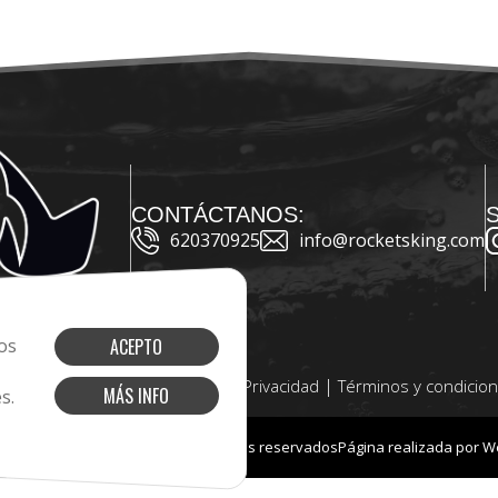
CONTÁCTANOS:
620370925
info@rocketsking.com
os
ACEPTO
|
|
|
okies
Aviso Legal
Política de Privacidad
Términos y condicio
MÁS INFO
s.
6 - Rocket’s King®️. Todos los derechos reservados
Página realizada por
W