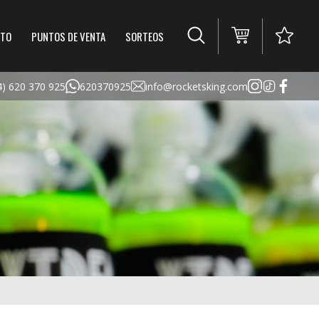
TO
PUNTOS DE VENTA
SORTEOS
4) 620 370 925
620370925
info@rocketsking.com