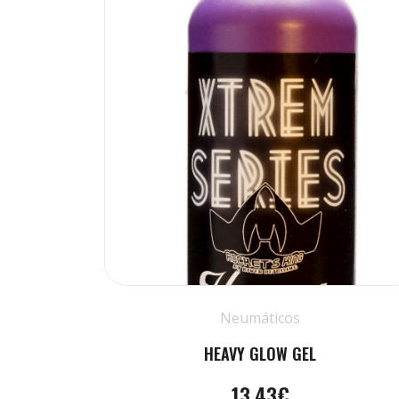
Neumáticos
HEAVY GLOW GEL
13.43€