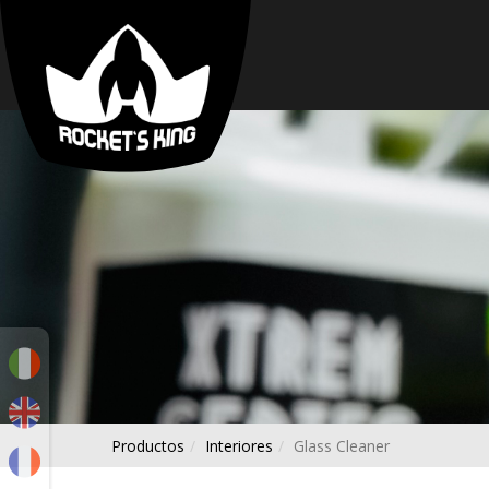
FAVORITOS
PORTADA
TIENDA
SOBRE
NOSOTROS
CONTACTO
PUNTOS
DE
VENTA
SORTEOS
LLAMAR
Productos
Interiores
Glass Cleaner
AHORA