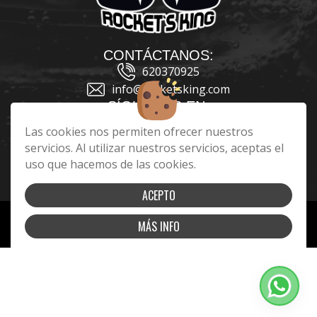
CONTÁCTANOS:
620370925
info@rocketsking.com
SÍGUENOS EN:
Las cookies nos permiten ofrecer nuestros
servicios. Al utilizar nuestros servicios, aceptas el
uso que hacemos de las cookies.
|
|
|
Cookies
Aviso Legal
Política de Privacidad
Términos y condiciones
ACEPTO
Copyright 2026 - Rocket’s King®️. Todos los derechos reservados
MÁS INFO
Página realizada por
Web Las Palmas