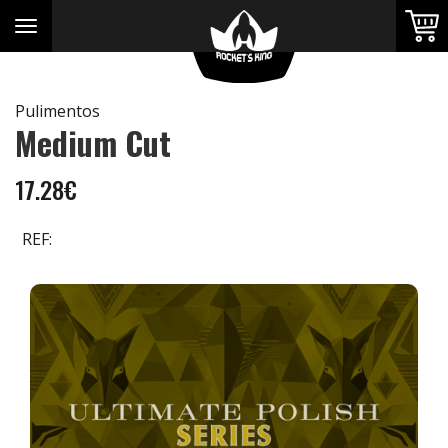
Toggle
navigation
Pulimentos
Medium Cut
FAVORITOS
17.28€
REF:
PORTADA
TIENDA
PRODUCTOS
OFERTAS